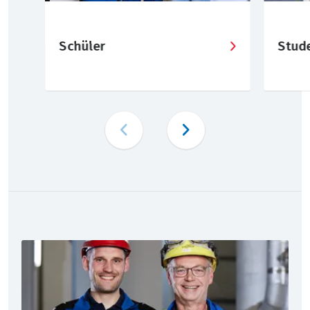
Schüler
Stud