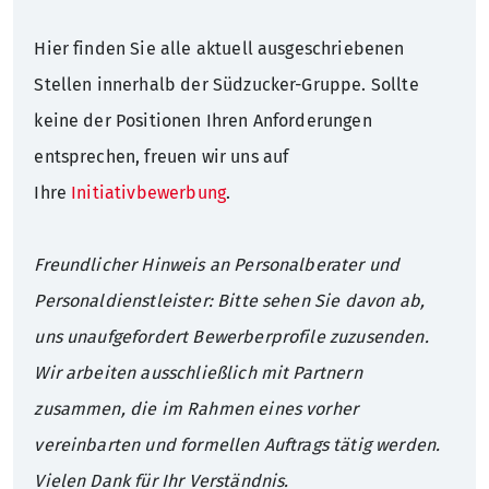
Hier finden Sie alle aktuell ausgeschriebenen
Nachhaltigkeit
Hauptversammlung
Presseverteiler
Warum Südzucker?
Stellen innerhalb der Südzucker-Gruppe. Sollte
Zuckerfabriken Deutschland
Corporate Governance
Pressekontakt
Schüler
keine der Positionen Ihren Anforderungen
entsprechen, freuen wir uns auf
Geschichte
Anleihen
Studenten
Ihre
Initiativbewerbung
.
Rating
Absolventen
Freundlicher Hinweis an Personalberater und
Personaldienstleister: Bitte sehen Sie davon ab,
Finanzkalender
Berufserfahrene
uns unaufgefordert Bewerberprofile zuzusenden.
IR-Kontakt
Wir arbeiten ausschließlich mit Partnern
zusammen, die im Rahmen eines vorher
IR-Verteiler
vereinbarten und formellen Auftrags tätig werden.
Vielen Dank für Ihr Verständnis.