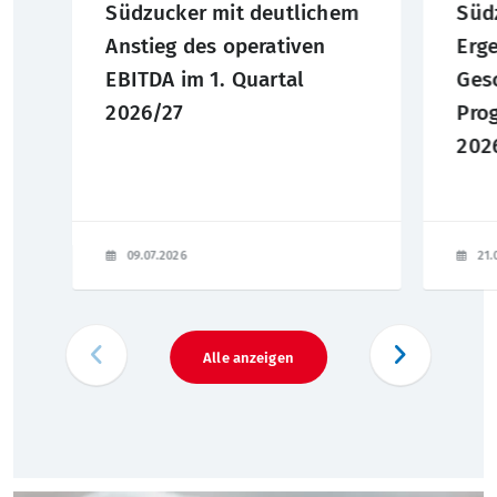
Südzucker mit deutlichem
Süd
Anstieg des operativen
Erg
EBITDA im 1. Quartal
Ges
2026/27
Pro
2026
09.07.2026
21.
Alle anzeigen