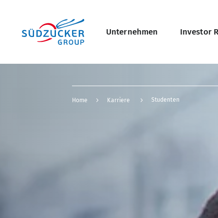
Skip
Hauptnavigati
to
main
content
Unternehmen
Investor 
undefined Übersicht
Breadcrumb
Studenten
Home
Karriere