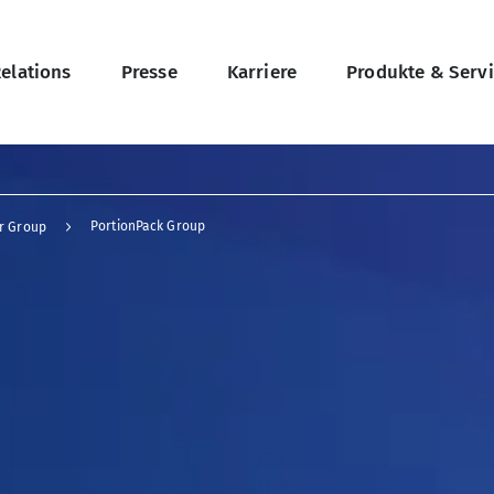
on
Relations
Presse
Karriere
Produkte & Serv
PortionPack Group
r Group