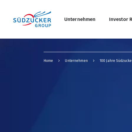
Skip
Hauptnavigati
to
main
content
Unternehmen
Investor 
B
undefined Übersicht
Home
Unternehmen
100 Jahre Südzucke
r
e
a
d
c