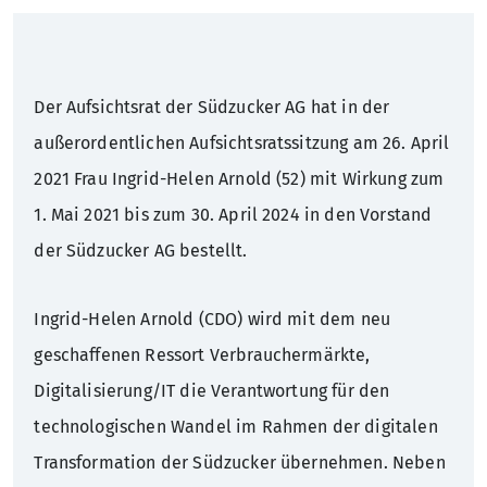
Nachhaltigkeit
Hauptversammlung
Presseverteiler
Warum Südzucker?
Der Aufsichtsrat der Südzucker AG hat in der
Zuckerfabriken Deutschland
Corporate Governance
Pressekontakt
Schüler
außerordentlichen Aufsichtsratssitzung am 26. April
2021 Frau Ingrid-Helen Arnold (52) mit Wirkung zum
Geschichte
Anleihen
Studenten
1. Mai 2021 bis zum 30. April 2024 in den Vorstand
Rating
Absolventen
der Südzucker AG bestellt.
Finanzkalender
Berufserfahrene
Ingrid-Helen Arnold (CDO) wird mit dem neu
geschaffenen Ressort Verbrauchermärkte,
IR-Kontakt
Digitalisierung/IT die Verantwortung für den
technologischen Wandel im Rahmen der digitalen
IR-Verteiler
Transformation der Südzucker übernehmen. Neben