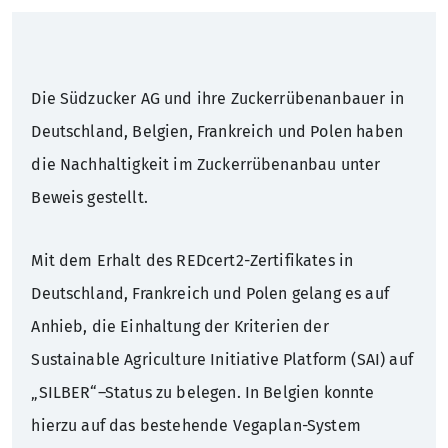
Nachhaltigkeit
Hauptversammlung
Presseverteiler
Warum Südzucker?
Die Südzucker AG und ihre Zuckerrübenanbauer in
Zuckerfabriken Deutschland
Corporate Governance
Pressekontakt
Schüler
Deutschland, Belgien, Frankreich und Polen haben
die Nachhaltigkeit im Zuckerrübenanbau unter
Geschichte
Anleihen
Studenten
Beweis gestellt.
Rating
Absolventen
Mit dem Erhalt des REDcert2-Zertifikates in
Finanzkalender
Berufserfahrene
Deutschland, Frankreich und Polen gelang es auf
Anhieb, die Einhaltung der Kriterien der
IR-Kontakt
Sustainable Agriculture Initiative Platform (SAI) auf
„SILBER“–Status zu belegen. In Belgien konnte
IR-Verteiler
hierzu auf das bestehende Vegaplan-System