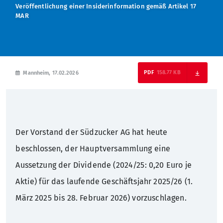
Veröffentlichung einer Insiderinformation gemäß Artikel 17
MAR
Nachhaltigkeit
Hauptversammlung
Presseverteiler
Warum Südzucker?
Zuckerfabriken Deutschland
Corporate Governance
Pressekontakt
Schüler
158.77 KB
Mannheim, 17.02.2026
Geschichte
Anleihen
Studenten
Rating
Absolventen
Der Vorstand der Südzucker AG hat heute
Finanzkalender
Berufserfahrene
beschlossen, der Hauptversammlung eine
Aussetzung der Dividende (2024/25: 0,20 Euro je
IR-Kontakt
Aktie) für das laufende Geschäftsjahr 2025/26 (1.
IR-Verteiler
März 2025 bis 28. Februar 2026) vorzuschlagen.