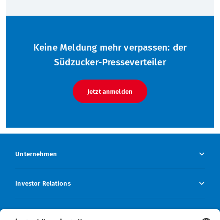
Keine Meldung mehr verpassen: der
Südzucker-Presseverteiler
Jetzt anmelden
Unternehmen
Unternehmen Übersicht
Investor Relations
Unternehmensprofil
Investor Relations Übersicht
Presse