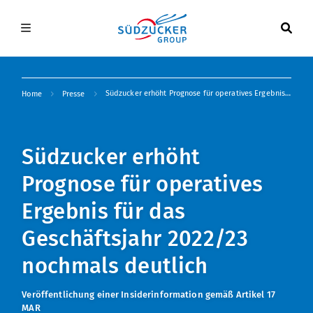
Skip
to
Hauptnavigation
main
DE
EN
content
Breadcrumb
Südzucker erhöht Prognose für operatives Ergebnis für das Geschäftsjahr 2022/23 nochmals deutlich
Home
Presse
Unternehmen
Investor Relations
Unternehmen Übersicht
Südzucker erhöht
Prognose für operatives
Presse
Unternehmensprofil
Investor Relations Übersicht
Ergebnis für das
Karriere
Konzernstruktur
Meldungen
Presse Übersicht
Geschäftsjahr 2022/23
nochmals deutlich
Vorstand
Publikationen
Meldungen
Karriere Übersicht
Veröffentlichung einer Insiderinformation gemäß Artikel 17
MAR
Standorte
Aktie
Bild- und Mediendatenbank
Offene Stellen