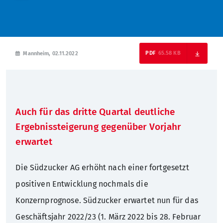
Nachhaltigkeit
Hauptversammlung
Presseverteiler
Warum Südzucker?
Zuckerfabriken Deutschland
Corporate Governance
Pressekontakt
Schüler
65.58 KB
Mannheim, 02.11.2022
Geschichte
Anleihen
Studenten
Auch für das dritte Quartal deutliche
Rating
Absolventen
Ergebnissteigerung gegenüber Vorjahr
Finanzkalender
Berufserfahrene
erwartet
Die Südzucker AG erhöht nach einer fortgesetzt
IR-Kontakt
positiven Entwicklung nochmals die
IR-Verteiler
Konzernprognose. Südzucker erwartet nun für das
Geschäftsjahr 2022/23 (1. März 2022 bis 28. Februar