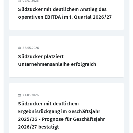
09.07.2026
Südzucker mit deutlichem Anstieg des
2022
Nachhaltigkeit
Hauptversammlung
Presseverteiler
Warum Südzucker?
operativen EBITDA im 1. Quartal 2026/27
2021
Zuckerfabriken Deutschland
Corporate Governance
Pressekontakt
Schüler
2020
28.05.2026
Geschichte
Anleihen
Studenten
Südzucker platziert
2019
Unternehmensanleihe erfolgreich
Rating
Absolventen
2018
Finanzkalender
Berufserfahrene
2017
21.05.2026
IR-Kontakt
2016
Südzucker mit deutlichem
Ergebnisrückgang im Geschäftsjahr
2015
IR-Verteiler
2025/26 - Prognose für Geschäftsjahr
2026/27 bestätigt
2014