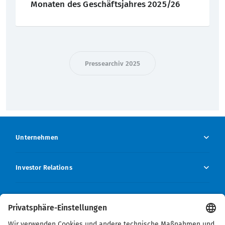
Monaten des Geschäftsjahres 2025/26
Pressearchiv 2025
Unternehmen
Unternehmen Übersicht
Investor Relations
Unternehmensprofil
Investor Relations Übersicht
Presse