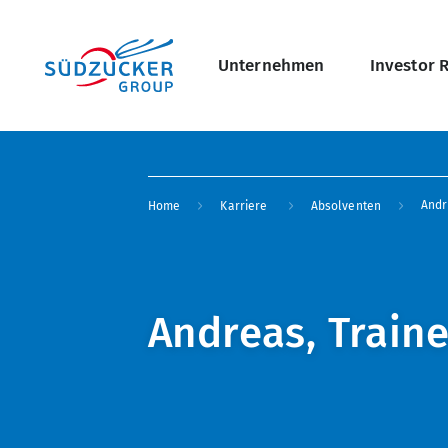
Skip
Hauptnavigati
to
main
content
Unternehmen
Investor 
undefined Übersicht
Breadcrumb
Andr
Home
Karriere
Absolventen
Andreas, Train