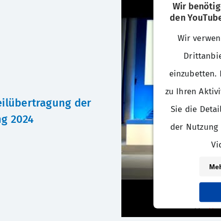
Wir benötig
den YouTube
Wir verwen
Drittanbi
einzubetten.
zu Ihren Aktiv
eilübertragung der
Sie die Deta
g 2024
der Nutzung 
Vi
Meh
powered by
Use