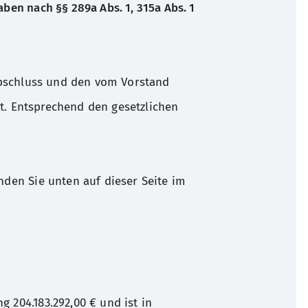
ben nach §§ 289a Abs. 1, 315a Abs. 1
zernnachhaltigkeitsberichts für
sabschluss und den vom Vorstand
ationen zum
rgütungsberichts für das
lt. Entsprechend den gesetzlichen
nden Sie unten auf dieser Seite im
 204.183.292,00 € und ist in