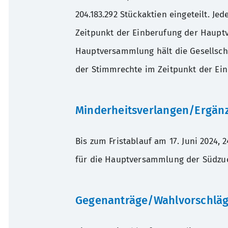
136.84 KB
204.183.292 Stückaktien eingeteilt. 
Zeitpunkt der Einberufung der Hauptv
Hauptversammlung hält die Gesellscha
der Stimmrechte im Zeitpunkt der Ei
Minderheitsverlangen/Ergän
Bis zum Fristablauf am 17. Juni 2024,
für die Hauptversammlung der Südzuck
Gegenanträge/Wahlvorschlä