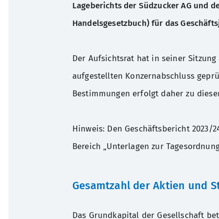
Lageberichts der Südzucker AG und des
Beschlussfassung über die W
Handelsgesetzbuch) für das Geschäfts
das Geschäftsjahr 2024/25
Der Aufsichtsrat hat in seiner Sitzu
HV 2024 - Erläuterunge
Beschlussfassung über die B
der Aktionäre
aufgestellten Konzernabschluss geprüf
Geschäftsjahr 2023/24
Bestimmungen erfolgt daher zu diese
242.37 KB
Beschlussfassung über die Ä
Hinweis: Den Geschäftsbericht 2023/2
Bereich „Unterlagen zur Tagesordnung
Gesamtzahl der Aktien und S
HV 2024 - Angaben nach
Aktiengesetz
Das Grundkapital der Gesellschaft be