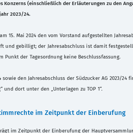
 Konzerns (einschließlich der Erläuterungen zu den Anga
ahl des Prüfers des Nachhaltigkeitsberichts und des Kon
jahr 2023/24.
ng am 15. Mai 2024 den vom Vorstand aufgestellten Jahre
n zu den Rechten
HV 2024 - Inform
illigung des nach § 162 AktG erstellten und geprüften Ve
Datenschutz
t und gebilligt; der Jahresabschluss ist damit festgestel
m Punkt der Tagesordnung keine Beschlussfassung.
198.00 KB
nderung von § 15 Abs. 2 Satz 2 der Satzung
4 sowie den Jahresabschluss der Südzucker AG 2023/24 fi
“ und dort unter den „Unterlagen zu TOP 1“.
timmrechte im Zeitpunkt der Einberufung
 § 125
trägt im Zeitpunkt der Einberufung der Hauptversammlung