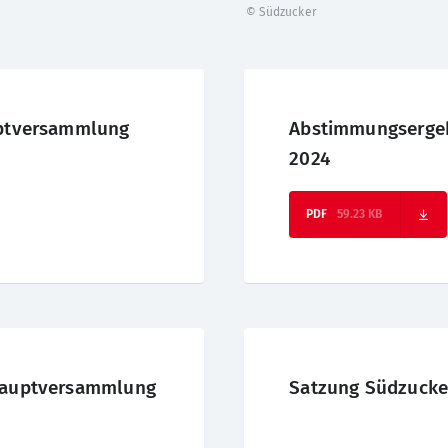
© Südzucker
uptversammlung
Abstimmungserge
2024
59.23 KB
 Hauptversammlung
Satzung Südzucke