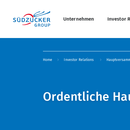
Skip
Hauptnavigati
to
main
content
Unternehmen
Investor 
undefined Übersicht
Breadcrumb
Home
Investor Relations
Hauptversam
Ordentliche H