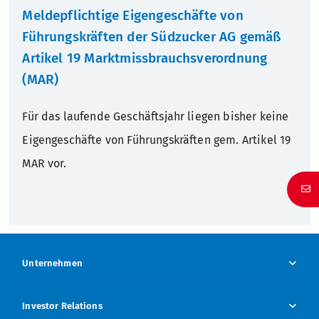
Meldepflichtige Eigengeschäfte von
Führungskräften der Südzucker AG gemäß
Nachhaltigkeit
Hauptversammlung
Presseverteiler
Warum Südzucker?
Artikel 19 Marktmissbrauchsverordnung
Zuckerfabriken Deutschland
Corporate Governance
Pressekontakt
Schüler
(MAR)
Für das laufende Geschäftsjahr liegen bisher keine
Geschichte
Anleihen
Studenten
Eigengeschäfte von Führungskräften gem. Artikel 19
Rating
Absolventen
MAR vor.
Finanzkalender
Berufserfahrene
IR-Kontakt
Unternehmen
IR-Verteiler
Unternehmen Übersicht
Investor Relations